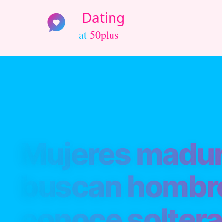
Mujeres madur
buscan hombr
conoce solter