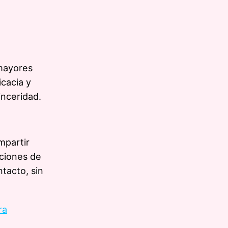
 mayores
icacia y
inceridad.
mpartir
ciones de
tacto, sin
ra