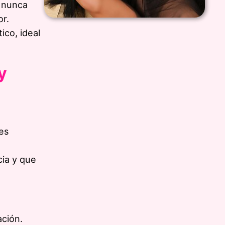
d nunca
or.
ico, ideal
y
les
cia y que
ación.