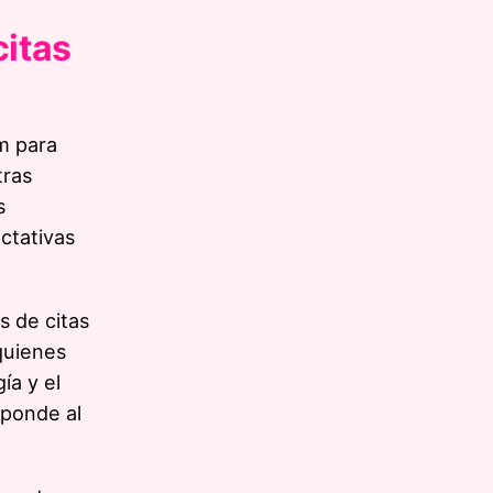
itas
m para
tras
s
ectativas
s de citas
quienes
ía y el
sponde al