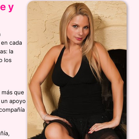
e y
a
n en cada
s: la
o los
a más que
r un apoyo
, compañía
ñía,