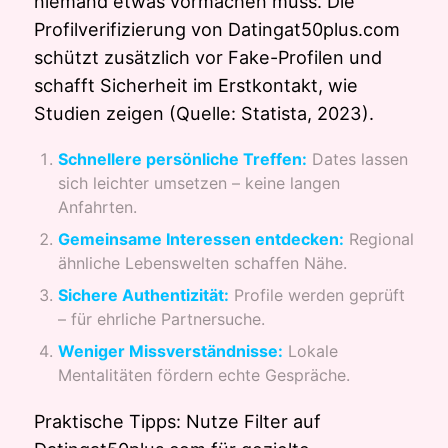
niemand etwas vormachen muss. Die
Profilverifizierung von Datingat50plus.com
schützt zusätzlich vor Fake-Profilen und
schafft Sicherheit im Erstkontakt, wie
Studien zeigen (Quelle: Statista, 2023).
Schnellere persönliche Treffen:
Dates lassen
sich leichter umsetzen – keine langen
Anfahrten.
Gemeinsame Interessen entdecken:
Regional
ähnliche Lebenswelten schaffen Nähe.
Sichere Authentizität:
Profile werden geprüft
– für ehrliche Partnersuche.
Weniger Missverständnisse:
Lokale
Mentalitäten fördern echte Gespräche.
Praktische Tipps: Nutze Filter auf